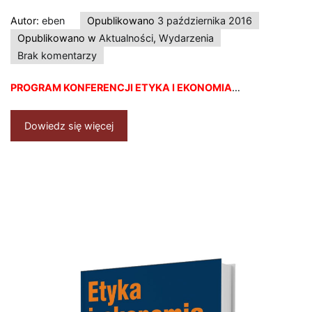
Autor:
eben
Opublikowano
3 października 2016
Opublikowano w
Aktualności
,
Wydarzenia
do
Brak komentarzy
Etyka
PROGRAM KONFERENCJI ETYKA I EKONOMIA
…
i
Ekonomia
–
Dowiedz się więcej
program
konferencji