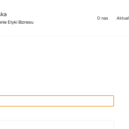
ska
O nas
Aktual
nie Etyki Biznesu