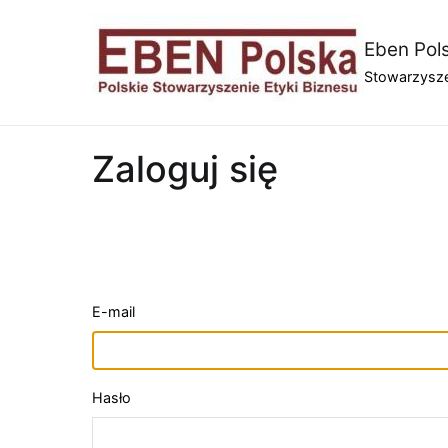
Przejdź
do
Eben Pol
treści
Stowarzysze
Zaloguj się
E-mail
Hasło