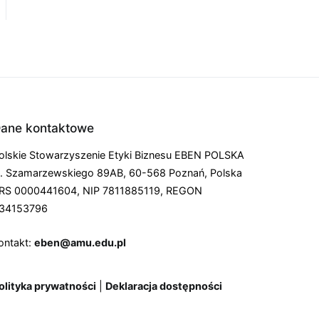
ane kontaktowe
olskie Stowarzyszenie Etyki Biznesu EBEN POLSKA
l. Szamarzewskiego 89AB, 60-568 Poznań, Polska
RS 0000441604, NIP 7811885119, REGON
34153796
ontakt:
eben@amu.edu.pl
olityka prywatności
|
Deklaracja dostępności