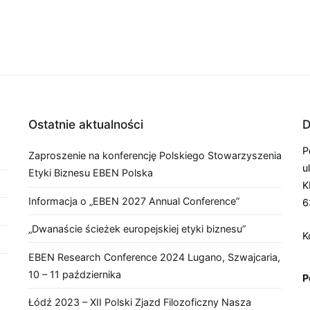
Ostatnie aktualności
D
P
Zaproszenie na konferencję Polskiego Stowarzyszenia
u
Etyki Biznesu EBEN Polska
K
Informacja o „EBEN 2027 Annual Conference”
6
„Dwanaście ścieżek europejskiej etyki biznesu”
K
EBEN Research Conference 2024 Lugano, Szwajcaria,
10 – 11 października
P
Łódź 2023 – XII Polski Zjazd Filozoficzny Nasza